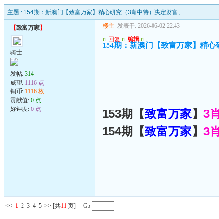
主题 :
154期：新澳门【致富万家】精心研究（3肖中特）决定财富、
楼主
发表于: 2026-06-02 22:43
【
致富万家
】
u
回复
u
编辑
u
154期：新澳门【致富万家】精心
骑士
发帖:
314
威望:
1116 点
铜币:
1116 枚
贡献值:
0 点
好评度:
0 点
153期【
致富万家
】
3
154期【
致富万家
】
3
<<
1
2
3
4
5
>>
[共
11
页] Go