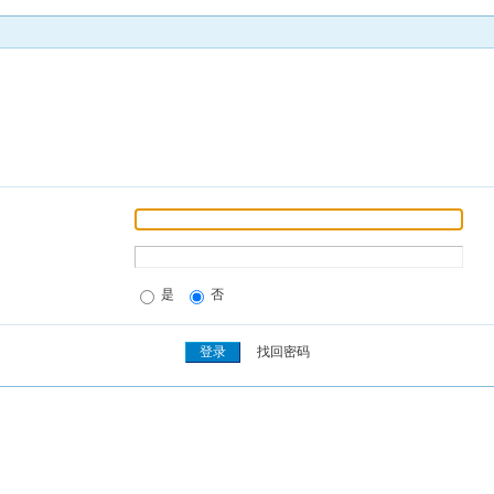
是
否
找回密码