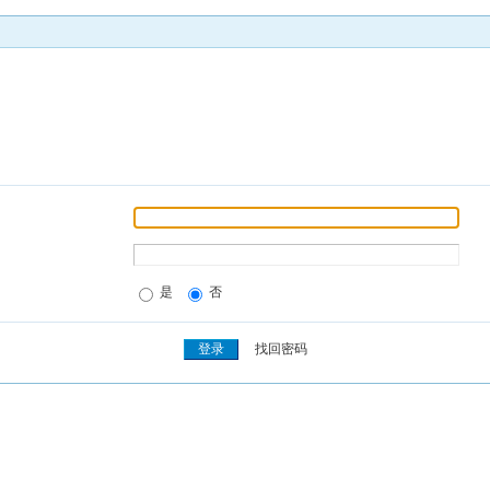
是
否
找回密码