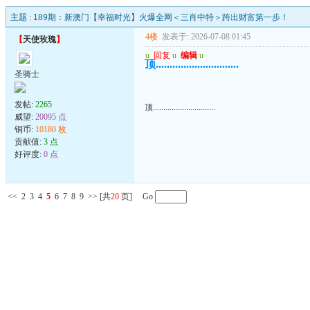
主题 :
189期：新澳门【幸福时光】火爆全网＜三肖中特＞跨出财富第一步！
4楼
发表于: 2026-07-08 01:45
【
天使玫瑰
】
u
回复
u
编辑
u
顶..............................
圣骑士
发帖:
2265
顶..............................
威望:
20095 点
铜币:
10180 枚
贡献值:
3 点
好评度:
0 点
<<
2
3
4
5
6
7
8
9
>>
[共
20
页] Go