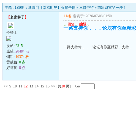
主题 :
189期：新澳门【幸福时光】火爆全网＜三肖中特＞跨出财富第一步！
11楼
发表于: 2026-07-08 01:50
【
老家林子
】
u
回复
u
编辑
u
一路支持你．．．论坛有你至精
圣骑士
发帖:
2315
一路支持你．．．论坛有你至精彩，支持．
威望:
20484 点
铜币:
10374 枚
贡献值:
0 点
好评度:
0 点
<<
9
10
11
12
13
14
15
16
>>
[共
20
页] Go