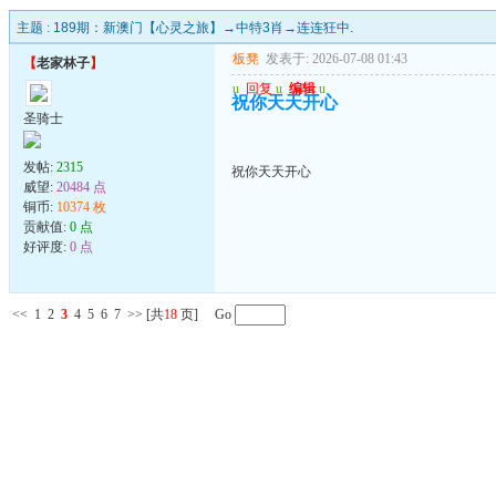
主题 :
189期：新澳门【心灵之旅】→中特3肖→连连狂中.
板凳
发表于: 2026-07-08 01:43
【
老家林子
】
u
回复
u
编辑
u
祝你天天开心
圣骑士
发帖:
2315
祝你天天开心
威望:
20484 点
铜币:
10374 枚
贡献值:
0 点
好评度:
0 点
<<
1
2
3
4
5
6
7
>>
[共
18
页] Go