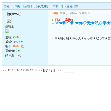
主题 :
189期：新澳门【心灵之旅】→中特3肖→连连狂中.
14楼
发表于: 2026-07-08 01:55
【
紫萝兰花
】
u
回复
u
编辑
u
≡ ※★谢◇谢★你◇无★私◇奉★
圣骑士
发帖:
2380
≡ ※★谢◇谢★你◇无★私◇奉★献◇辛★苦
威望:
20326 点
铜币:
10295 枚
贡献值:
0 点
好评度:
0 点
<<
12
13
14
15
16
17
18
>>
[共
18
页] Go