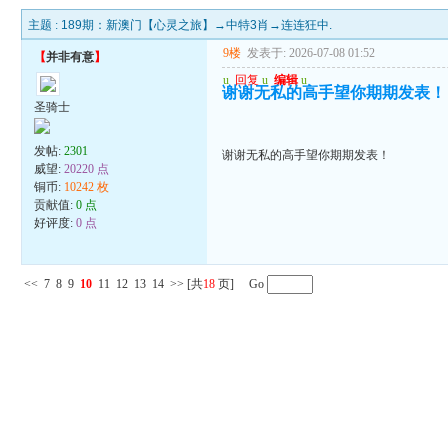
主题 :
189期：新澳门【心灵之旅】→中特3肖→连连狂中.
9楼
发表于: 2026-07-08 01:52
【
并非有意
】
u
回复
u
编辑
u
谢谢无私的高手望你期期发表！
圣骑士
发帖:
2301
谢谢无私的高手望你期期发表！
威望:
20220 点
铜币:
10242 枚
贡献值:
0 点
好评度:
0 点
<<
7
8
9
10
11
12
13
14
>>
[共
18
页] Go