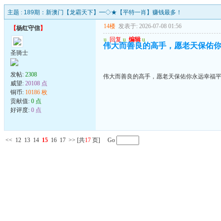
主题 :
189期：新澳门【龙霸天下】━◇★【平特一肖】赚钱最多！
14楼
发表于: 2026-07-08 01:56
【
杨红守信
】
u
回复
u
编辑
u
伟大而善良的高手，愿老天保佑
圣骑士
发帖:
2308
伟大而善良的高手，愿老天保佑你永远幸福
威望:
20108 点
铜币:
10186 枚
贡献值:
0 点
好评度:
0 点
<<
12
13
14
15
16
17
>>
[共
17
页] Go