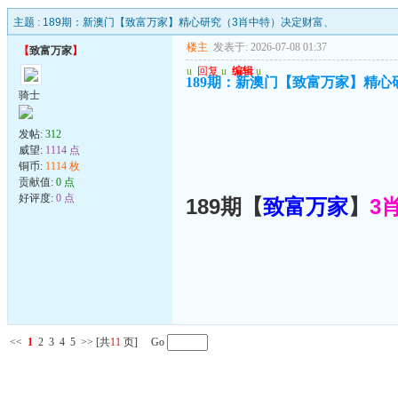
主题 :
189期：新澳门【致富万家】精心研究（3肖中特）决定财富、
楼主
发表于: 2026-07-08 01:37
【
致富万家
】
u
回复
u
编辑
u
189期：新澳门【致富万家】精心
骑士
发帖:
312
威望:
1114 点
铜币:
1114 枚
贡献值:
0 点
好评度:
0 点
189期【
致富万家
】
3
<<
1
2
3
4
5
>>
[共
11
页] Go