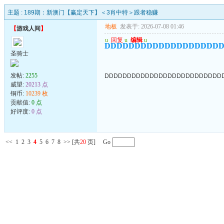
主题 :
189期：新澳门【赢定天下】＜3肖中特＞跟者稳赚
地板
发表于: 2026-07-08 01:46
【
游戏人间
】
u
回复
u
编辑
u
DDDDDDDDDDDDDDDDDDD
圣骑士
发帖:
2255
DDDDDDDDDDDDDDDDDDDDDDDDDD
威望:
20213 点
铜币:
10239 枚
贡献值:
0 点
好评度:
0 点
<<
1
2
3
4
5
6
7
8
>>
[共
20
页] Go