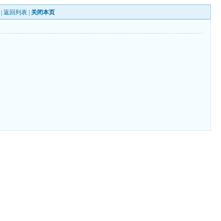
 |
返回列表
|
关闭本页