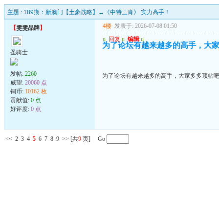
主题 :
189期：新澳门【土豪战略】→《中特三肖》 实力高手！
4楼
发表于: 2026-07-08 01:50
【
雯雯品牌
】
u
回复
u
编辑
u
为了论坛有越来越多的高手，大家多
圣骑士
发帖:
2260
为了论坛有越来越多的高手，大家多多顶帖吧..
威望:
20060 点
铜币:
10162 枚
贡献值:
0 点
好评度:
0 点
<<
2
3
4
5
6
7
8
9
>>
[共
9
页] Go