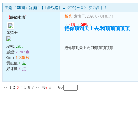
主题 :
189期：新澳门【土豪战略】→《中特三肖》 实力高手！
板凳
发表于: 2026-07-08 01:44
【
静如水清
】
u
回复
u
编辑
u
把你顶到天上去,我顶顶顶顶顶
圣骑士
发帖:
2391
把你顶到天上去,我顶顶顶顶顶
威望:
20507 点
铜币:
10386 枚
贡献值:
0 点
好评度:
0 点
<<
1
2
3
4
5
6
7
>>
[共
9
页] Go