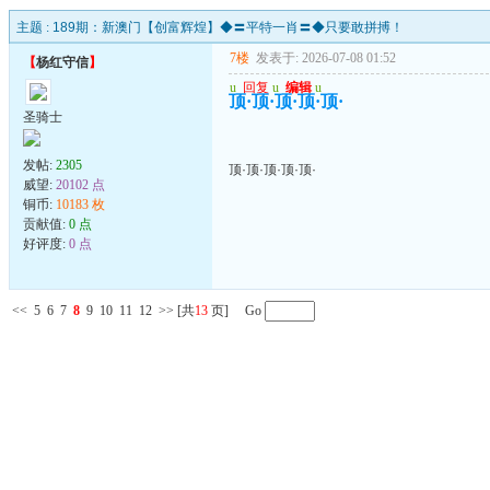
主题 :
189期：新澳门【创富辉煌】◆〓平特一肖〓◆只要敢拼搏！
7楼
发表于: 2026-07-08 01:52
【
杨红守信
】
u
回复
u
编辑
u
顶·顶·顶·顶·顶·
圣骑士
发帖:
2305
顶·顶·顶·顶·顶·
威望:
20102 点
铜币:
10183 枚
贡献值:
0 点
好评度:
0 点
<<
5
6
7
8
9
10
11
12
>>
[共
13
页] Go