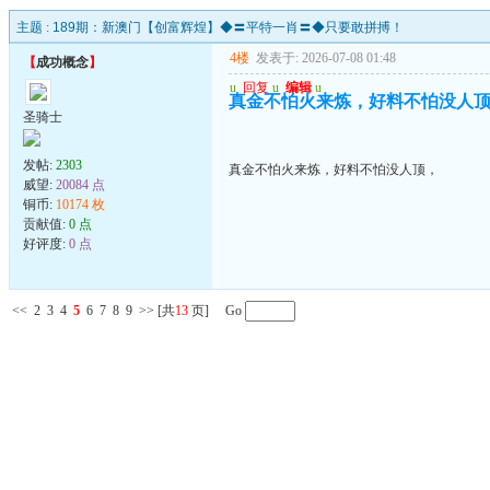
主题 :
189期：新澳门【创富辉煌】◆〓平特一肖〓◆只要敢拼搏！
4楼
发表于: 2026-07-08 01:48
【
成功概念
】
u
回复
u
编辑
u
真金不怕火来炼，好料不怕没人
圣骑士
发帖:
2303
真金不怕火来炼，好料不怕没人顶，
威望:
20084 点
铜币:
10174 枚
贡献值:
0 点
好评度:
0 点
<<
2
3
4
5
6
7
8
9
>>
[共
13
页] Go