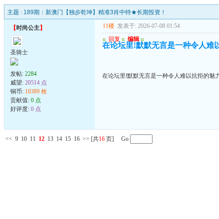
主题 :
189期：新澳门【独步乾坤】精准3肖中特★长期投资！
11楼
发表于: 2026-07-08 01:54
【
时尚公主
】
u
回复
u
编辑
u
在论坛里!默默无言是一种令人难
圣骑士
发帖:
2284
在论坛里!默默无言是一种令人难以抗拒的魅
威望:
20514 点
铜币:
10389 枚
贡献值:
0 点
好评度:
0 点
<<
9
10
11
12
13
14
15
16
>>
[共
16
页] Go