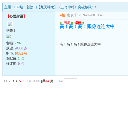
主题 :
189期：新澳门【九天神龙】《三肖中特》突破极限~！
4楼
发表于: 2026-07-08 01:46
【
心雪封疆
】
u
回复
u
编辑
u
高！高！高！跟你连连大中
圣骑士
发帖:
2297
高！高！高！跟你连连大中
威望:
20380 点
铜币:
10322 枚
贡献值:
1 点
好评度:
0 点
<<
2
3
4
5
6
7
8
9
>>
[共
14
页] Go