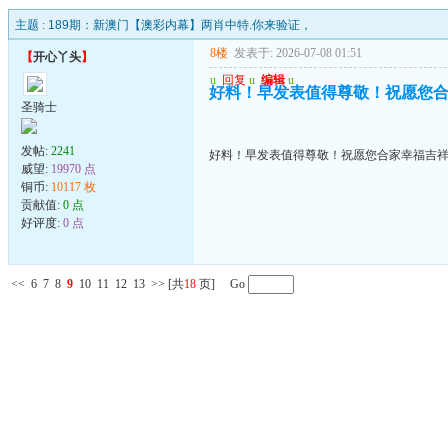
主题 :
189期：新澳门【澳彩内幕】两肖中特.你来验证，
8楼
发表于: 2026-07-08 01:51
【
开心丫头
】
u
回复
u
编辑
u
好料！早发表值得尊敬！祝愿您
圣骑士
发帖:
2241
好料！早发表值得尊敬！祝愿您合家幸福吉
威望:
19970 点
铜币:
10117 枚
贡献值:
0 点
好评度:
0 点
<<
6
7
8
9
10
11
12
13
>>
[共
18
页] Go