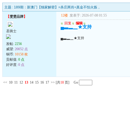
主题 :
189期：新澳门【独家解密】=杀庄两肖=真金不怕火炼，
12楼
发表于: 2026-07-08 01:55
【
雯雯品牌
】
u
回复
u
编辑
u
▄▃▂▁★支持
圣骑士
▄▃▂▁★支持
发帖:
2256
威望:
20052 点
铜币:
10158 枚
贡献值:
0 点
好评度:
0 点
<<
10
11
12
13
14
15
16
17
>>
[共
18
页] Go