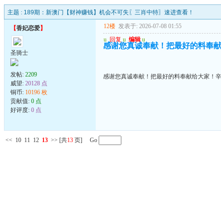
主题 :
189期：新澳门【财神赚钱】机会不可失〖三肖中特〗速进查看！
12楼
发表于: 2026-07-08 01:55
【
香妃恋爱
】
u
回复
u
编辑
u
感谢您真诚奉献！把最好的料奉
圣骑士
发帖:
2209
感谢您真诚奉献！把最好的料奉献给大家！
威望:
20128 点
铜币:
10196 枚
贡献值:
0 点
好评度:
0 点
<<
10
11
12
13
>>
[共
13
页] Go