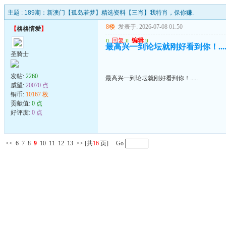
主题 :
189期：新澳门【孤岛若梦】精选资料【三肖】我特肖，保你赚.
8楼
发表于: 2026-07-08 01:50
【
格格情爱
】
u
回复
u
编辑
u
最高兴一到论坛就刚好看到你！....
圣骑士
发帖:
2260
最高兴一到论坛就刚好看到你！.....
威望:
20070 点
铜币:
10167 枚
贡献值:
0 点
好评度:
0 点
<<
6
7
8
9
10
11
12
13
>>
[共
16
页] Go