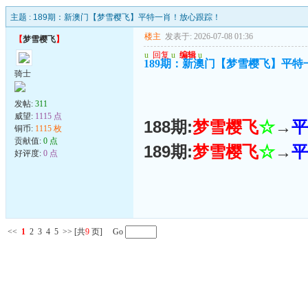
主题 :
189期：新澳门【梦雪樱飞】平特一肖！放心跟踪！
楼主
发表于: 2026-07-08 01:36
【
梦雪樱飞
】
u
回复
u
编辑
u
189期：新澳门【梦雪樱飞】平
骑士
发帖:
311
威望:
1115 点
188期:
梦雪樱飞
☆
→
平
铜币:
1115 枚
贡献值:
0 点
189期:
梦雪樱飞
☆
→
平
好评度:
0 点
<<
1
2
3
4
5
>>
[共
9
页] Go