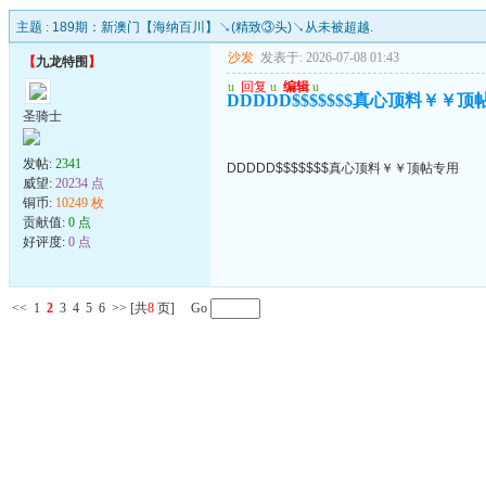
主题 :
189期：新澳门【海纳百川】↘(精致③头)↘从未被超越.
沙发
发表于: 2026-07-08 01:43
【
九龙特围
】
u
回复
u
编辑
u
DDDDD$$$$$$$真心顶料￥￥顶
圣骑士
发帖:
2341
DDDDD$$$$$$$真心顶料￥￥顶帖专用
威望:
20234 点
铜币:
10249 枚
贡献值:
0 点
好评度:
0 点
<<
1
2
3
4
5
6
>>
[共
8
页] Go