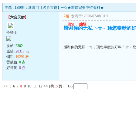
主题 :
189期：新澳门【名胜古迹】═☆★塑造完美中特资料★
7楼
发表于: 2026-07-08 01:51
【
六合天娇
】
u
回复
u
编辑
u
感谢你的无私╰☆╮顶您奉献的
圣骑士
发帖:
2302
感谢你的无私╰☆╮顶您奉献的好料╰☆╮
威望:
20317 点
铜币:
10291 枚
贡献值:
0 点
好评度:
0 点
<<
5
6
7
8
9
10
11
12
>>
[共
15
页] Go