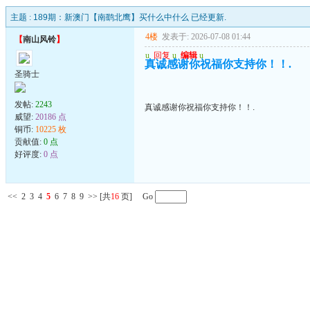
主题 :
189期：新澳门【南鹞北鹰】买什么中什么 已经更新.
4楼
发表于: 2026-07-08 01:44
【
南山风铃
】
u
回复
u
编辑
u
真诚感谢你祝福你支持你！！.
圣骑士
发帖:
2243
真诚感谢你祝福你支持你！！.
威望:
20186 点
铜币:
10225 枚
贡献值:
0 点
好评度:
0 点
<<
2
3
4
5
6
7
8
9
>>
[共
16
页] Go