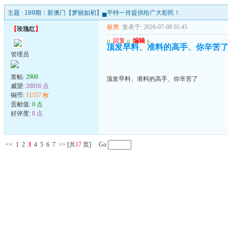
主题 :
189期：新澳门【梦丽如初】▄平特一肖提供给广大彩民！
板凳
发表于: 2026-07-08 01:45
【
玫瑰红
】
u
回复
u
编辑
u
顶发早料、准料的高手、你辛苦
管理员
发帖:
2900
顶发早料、准料的高手、你辛苦了
威望:
20016 点
铜币:
11557 枚
贡献值:
0 点
好评度:
0 点
<<
1
2
3
4
5
6
7
>>
[共
17
页] Go