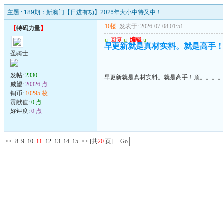
主题 :
189期：新澳门【日进有功】2026年大小中特又中！
10楼
发表于: 2026-07-08 01:51
【
特码力量
】
u
回复
u
编辑
u
早更新就是真材实料。就是高手
圣骑士
发帖:
2330
早更新就是真材实料。就是高手！顶。。。
威望:
20326 点
铜币:
10295 枚
贡献值:
0 点
好评度:
0 点
<<
8
9
10
11
12
13
14
15
>>
[共
20
页] Go