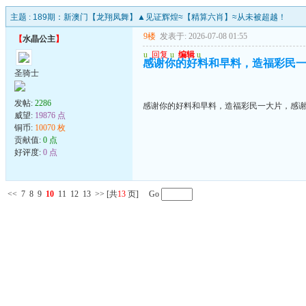
主题 :
189期：新澳门【龙翔凤舞】▲见证辉煌≈【精算六肖】≈从未被超越！
9楼
发表于: 2026-07-08 01:55
【
水晶公主
】
u
回复
u
编辑
u
感谢你的好料和早料，造福彩民
圣骑士
发帖:
2286
感谢你的好料和早料，造福彩民一大片，感
威望:
19876 点
铜币:
10070 枚
贡献值:
0 点
好评度:
0 点
<<
7
8
9
10
11
12
13
>>
[共
13
页] Go