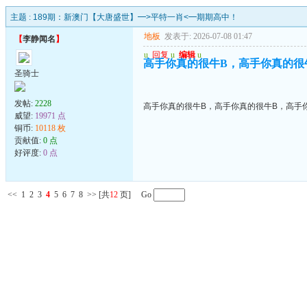
主题 :
189期：新澳门【大唐盛世】━>平特一肖<━期期高中！
地板
发表于: 2026-07-08 01:47
【
李静闻名
】
u
回复
u
编辑
u
高手你真的很牛B，高手你真的很
圣骑士
发帖:
2228
高手你真的很牛B，高手你真的很牛B，高手
威望:
19971 点
铜币:
10118 枚
贡献值:
0 点
好评度:
0 点
<<
1
2
3
4
5
6
7
8
>>
[共
12
页] Go