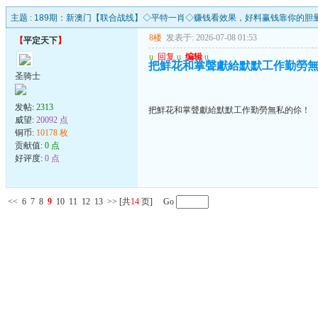
主题 :
189期：新澳门【联合战线】◇平特一肖◇赚钱看效果，好料赢钱靠你的胆
8楼
发表于: 2026-07-08 01:53
【
平定天下
】
u
回复
u
编辑
u
把鮮花和掌聲獻給默默工作勤勞
圣骑士
发帖:
2313
把鮮花和掌聲獻給默默工作勤勞無私的伱！
威望:
20092 点
铜币:
10178 枚
贡献值:
0 点
好评度:
0 点
<<
6
7
8
9
10
11
12
13
>>
[共
14
页] Go