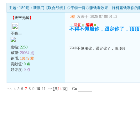
主题 :
189期：新澳门【联合战线】◇平特一肖◇赚钱看效果，好料赢钱靠你的
6楼
发表于: 2026-07-08 01:52
【
天平元帅
】
u
回复
u
编辑
u
不得不佩服你，跟定你了，顶顶
圣骑士
发帖:
2250
不得不佩服你，跟定你了，顶顶顶
威望:
20034 点
铜币:
10149 枚
贡献值:
0 点
好评度:
0 点
<<
4
5
6
7
8
9
10
11
>>
[共
14
页] Go