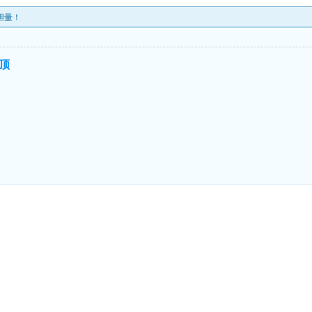
胆量！
顶