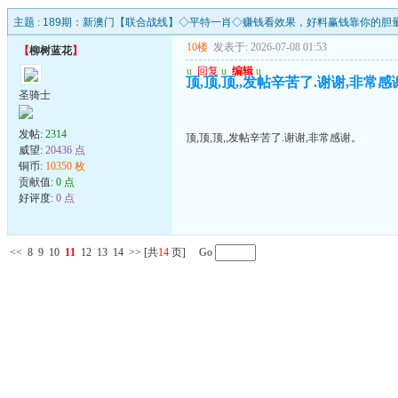
主题 :
189期：新澳门【联合战线】◇平特一肖◇赚钱看效果，好料赢钱靠你的胆
10楼
发表于: 2026-07-08 01:53
【
柳树蓝花
】
u
回复
u
编辑
u
顶,顶,顶,,发帖辛苦了.谢谢,非常感
圣骑士
发帖:
2314
顶,顶,顶,,发帖辛苦了.谢谢,非常感谢。
威望:
20436 点
铜币:
10350 枚
贡献值:
0 点
好评度:
0 点
<<
8
9
10
11
12
13
14
>>
[共
14
页] Go