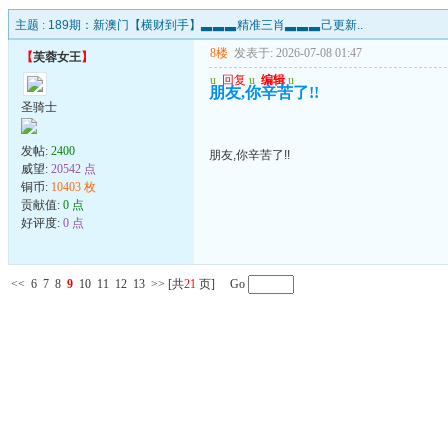
主题 :
189期：新澳门【横财到手】▃▃▃精准三肖▃▃▃己更新..
8楼
发表于: 2026-07-08 01:47
【
芙蓉女王
】
u
回复
u
编辑
u
朋友,你辛苦了!!
圣骑士
发帖:
2400
朋友,你辛苦了!!
威望:
20542 点
铜币:
10403 枚
贡献值:
0 点
好评度:
0 点
<<
6
7
8
9
10
11
12
13
>>
[共
21
页] Go