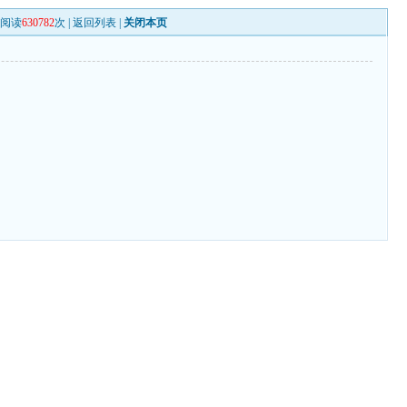
阅读
630782
次 |
返回列表
|
关闭本页