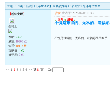
主题 :
189期：新澳门【浮世清歡】＆精品好料≤３肖致富≥奇迹再次发生.
沙发
发表于: 2026-07-08 01:43
【
粉红女郎
】
u
回复
u
编辑
u
不愧是难得的、无私的、造福彩
圣骑士
发帖:
2322
不愧是难得的、无私的、造福彩民的高手
威望:
19966 点
铜币:
10115 枚
贡献值:
0 点
好评度:
0 点
<<
1
2
3
4
5
6
>>
[共
11
页] Go