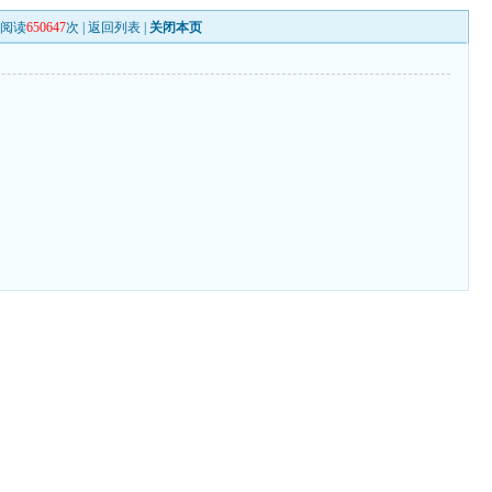
阅读
650647
次 |
返回列表
|
关闭本页