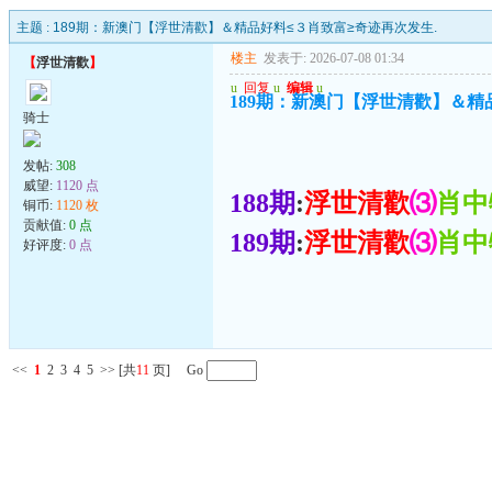
主题 :
189期：新澳门【浮世清歡】＆精品好料≤３肖致富≥奇迹再次发生.
楼主
发表于: 2026-07-08 01:34
【
浮世清歡
】
u
回复
u
编辑
u
189期：新澳门【浮世清歡】＆精
骑士
发帖:
308
威望:
1120 点
188期
:
浮世清歡
⑶
肖中
铜币:
1120 枚
贡献值:
0 点
189期
:
浮世清歡
⑶
肖中
好评度:
0 点
<<
1
2
3
4
5
>>
[共
11
页] Go