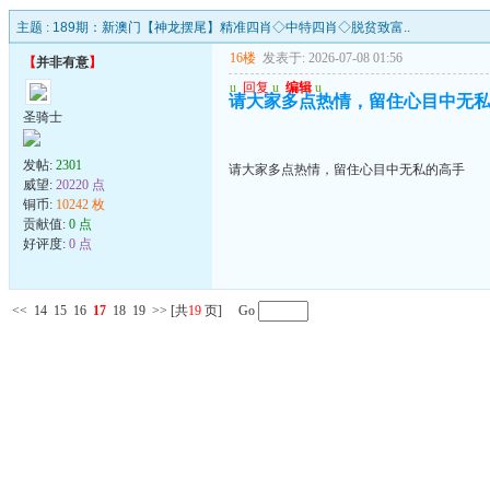
主题 :
189期：新澳门【神龙摆尾】精准四肖◇中特四肖◇脱贫致富..
16楼
发表于: 2026-07-08 01:56
【
并非有意
】
u
回复
u
编辑
u
请大家多点热情，留住心目中无
圣骑士
发帖:
2301
请大家多点热情，留住心目中无私的高手
威望:
20220 点
铜币:
10242 枚
贡献值:
0 点
好评度:
0 点
<<
14
15
16
17
18
19
>>
[共
19
页] Go