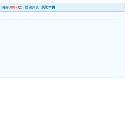
阅读
800173
次 |
返回列表
|
关闭本页