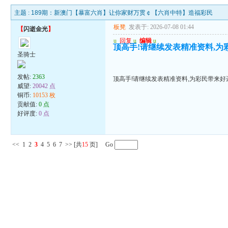
主题 :
189期：新澳门【暴富六肖】让你家财万贯￠【六肖中特】造福彩民
板凳
发表于: 2026-07-08 01:44
【
闪逝金光
】
u
回复
u
编辑
u
顶高手!请继续发表精准资料,为彩
圣骑士
发帖:
2363
顶高手!请继续发表精准资料,为彩民带来好运
威望:
20042 点
铜币:
10153 枚
贡献值:
0 点
好评度:
0 点
<<
1
2
3
4
5
6
7
>>
[共
15
页] Go