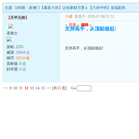
主题 :
189期：新澳门【暴富六肖】让你家财万贯￠【六肖中特】造福彩民
11楼
发表于: 2026-07-08 01:53
【
天平元帅
】
u
回复
u
编辑
u
支持高手，从顶贴做起!
圣骑士
发帖:
2255
支持高手，从顶贴做起!
威望:
20044 点
铜币:
10154 枚
贡献值:
0 点
好评度:
0 点
<<
9
10
11
12
13
14
15
>>
[共
15
页] Go