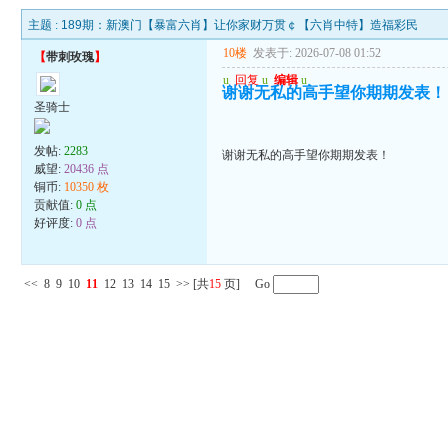
主题 :
189期：新澳门【暴富六肖】让你家财万贯￠【六肖中特】造福彩民
10楼
发表于: 2026-07-08 01:52
【
带刺玫瑰
】
u
回复
u
编辑
u
谢谢无私的高手望你期期发表！
圣骑士
发帖:
2283
谢谢无私的高手望你期期发表！
威望:
20436 点
铜币:
10350 枚
贡献值:
0 点
好评度:
0 点
<<
8
9
10
11
12
13
14
15
>>
[共
15
页] Go