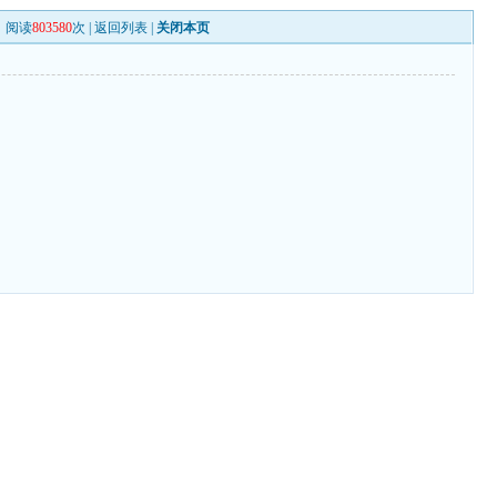
阅读
803580
次 |
返回列表
|
关闭本页