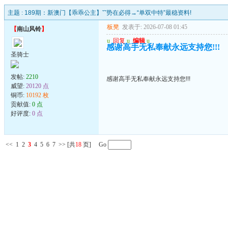
主题 :
189期：新澳门【乖乖公主】ˇˇ势在必得→“单双中特”最稳资料!
板凳
发表于: 2026-07-08 01:45
【
南山风铃
】
u
回复
u
编辑
u
感谢高手无私奉献永远支持您!!!
圣骑士
发帖:
2210
感谢高手无私奉献永远支持您!!!
威望:
20120 点
铜币:
10192 枚
贡献值:
0 点
好评度:
0 点
<<
1
2
3
4
5
6
7
>>
[共
18
页] Go