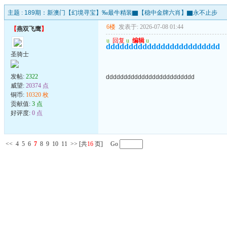
主题 :
189期：新澳门【幻境寻宝】‰最牛精装▇【稳中金牌六肖】▇永不止步
6楼
发表于: 2026-07-08 01:44
【
燕双飞鹰
】
u
回复
u
编辑
u
ddddddddddddddddddddddddd
圣骑士
发帖:
2322
ddddddddddddddddddddddddd
威望:
20374 点
铜币:
10320 枚
贡献值:
3 点
好评度:
0 点
<<
4
5
6
7
8
9
10
11
>>
[共
16
页] Go