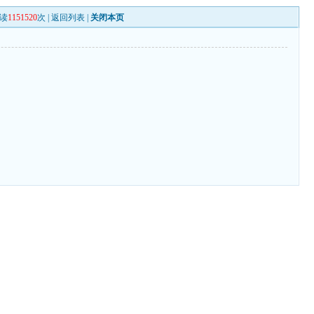
读
1151520
次 |
返回列表
|
关闭本页