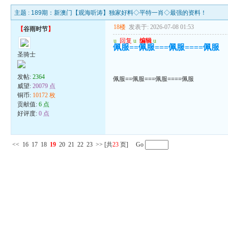
主题 :
189期：新澳门【观海听涛】独家好料◇平特一肖◇最强的资料！
18楼
发表于: 2026-07-08 01:53
【
谷雨时节
】
u
回复
u
编辑
u
佩服==佩服===佩服====佩服
圣骑士
发帖:
2364
佩服==佩服===佩服====佩服
威望:
20079 点
铜币:
10172 枚
贡献值:
6 点
好评度:
0 点
<<
16
17
18
19
20
21
22
23
>>
[共
23
页] Go