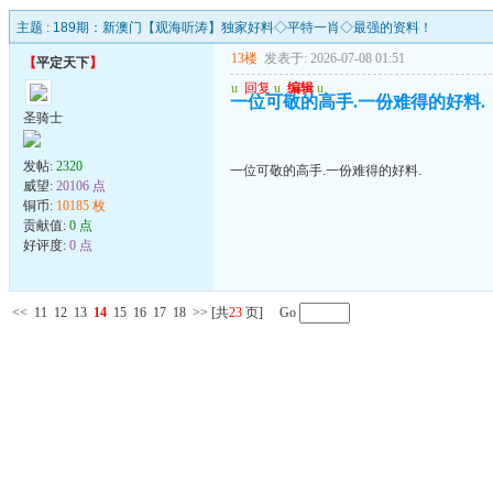
主题 :
189期：新澳门【观海听涛】独家好料◇平特一肖◇最强的资料！
13楼
发表于: 2026-07-08 01:51
【
平定天下
】
u
回复
u
编辑
u
一位可敬的高手.一份难得的好料.
圣骑士
发帖:
2320
一位可敬的高手.一份难得的好料.
威望:
20106 点
铜币:
10185 枚
贡献值:
0 点
好评度:
0 点
<<
11
12
13
14
15
16
17
18
>>
[共
23
页] Go