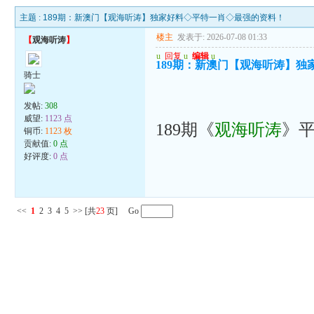
主题 :
189期：新澳门【观海听涛】独家好料◇平特一肖◇最强的资料！
楼主
发表于: 2026-07-08 01:33
【
观海听涛
】
u
回复
u
编辑
u
189期：新澳门【观海听涛】
骑士
发帖:
308
威望:
1123 点
189期《
观海听涛
》
铜币:
1123 枚
贡献值:
0 点
好评度:
0 点
<<
1
2
3
4
5
>>
[共
23
页] Go