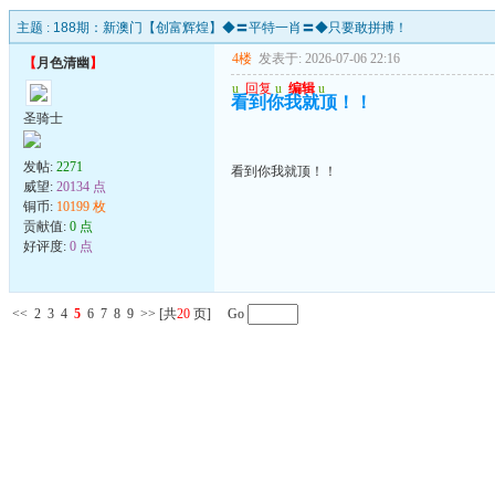
主题 :
188期：新澳门【创富辉煌】◆〓平特一肖〓◆只要敢拼搏！
4楼
发表于: 2026-07-06 22:16
【
月色清幽
】
u
回复
u
编辑
u
看到你我就顶！！
圣骑士
发帖:
2271
看到你我就顶！！
威望:
20134 点
铜币:
10199 枚
贡献值:
0 点
好评度:
0 点
<<
2
3
4
5
6
7
8
9
>>
[共
20
页] Go