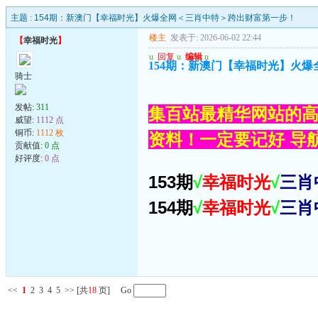
主题 :
154期：新澳门【幸福时光】火爆全网＜三肖中特＞跨出财富第一步！
楼主
发表于: 2026-06-02 22:44
【
幸福时光
】
u
回复
u
编辑
u
154期：新澳门【幸福时光】火
骑士
发帖:
311
集百站最精华网站的高
威望:
1112 点
铜币:
1112 枚
资料！一定要记好 导航网
贡献值:
0 点
好评度:
0 点
153期
√
幸福时光
√
三肖
154期
√
幸福时光
√
三肖
<<
1
2
3
4
5
>>
[共
18
页] Go