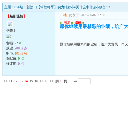
主题 :
154期：新澳门【常胜将军】实力推荐╬=买什么中什么╬致富~！
13楼
发表于: 2026-06-02 22:56
【
魅影谍情
】
u
回复
u
编辑
u
愿你继续用最精彩的业绩，给广
圣骑士
发帖:
2231
愿你继续用最精彩的业绩，给广大彩民一个
威望:
20082 点
铜币:
10173 枚
贡献值:
0 点
好评度:
0 点
<<
11
12
13
14
15
16
17
18
>>
[共
21
页] Go