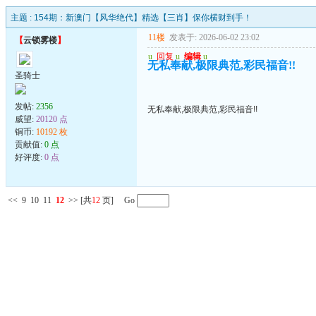
主题 :
154期：新澳门【风华绝代】精选【三肖】保你横财到手！
11楼
发表于: 2026-06-02 23:02
【
云锁雾楼
】
u
回复
u
编辑
u
无私奉献,极限典范,彩民福音!!
圣骑士
发帖:
2356
无私奉献,极限典范,彩民福音!!
威望:
20120 点
铜币:
10192 枚
贡献值:
0 点
好评度:
0 点
<<
9
10
11
12
>>
[共
12
页] Go